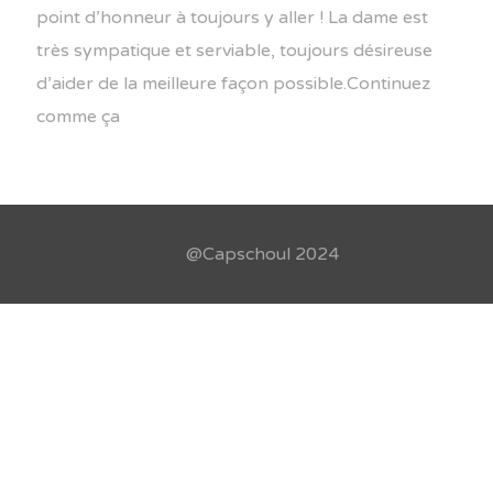
point d’honneur à toujours y aller ! La dame est
très sympatique et serviable, toujours désireuse
d’aider de la meilleure façon possible.Continuez
comme ça
@Capschoul 2024