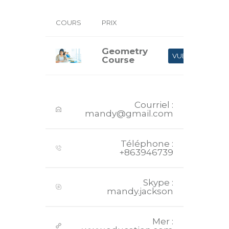
COURS
PRIX
Geometry
VUE
Course
Courriel :
mandy@gmail.com
Téléphone :
+863946739
Skype :
mandy.jackson
Mer :