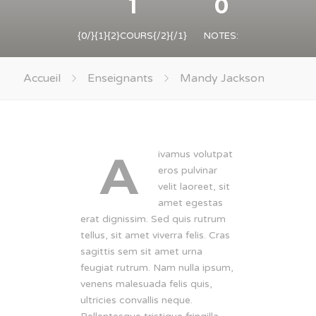
1
0
{0/}{1}{2}COURS{/2}{/1}
NOTES:
Accueil
Enseignants
Mandy Jackson
A
ivamus volutpat
eros pulvinar
velit laoreet, sit
amet egestas
erat dignissim. Sed quis rutrum
tellus, sit amet viverra felis. Cras
sagittis sem sit amet urna
feugiat rutrum. Nam nulla ipsum,
venens malesuada felis quis,
ultricies convallis neque.