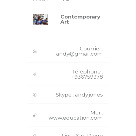
Contemporary
VUE
Art
Courriel :
andy@gmail.com
Téléphone :
+936759378
Skype : andy.jones
Mer :
www.education.com
Lieu : San Diego