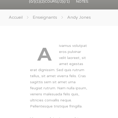
{0/}{1}{2}COURS{/2}{/1}
NOTES:
Accueil
Enseignants
Andy Jones
A
ivamus volutpat
eros pulvinar
velit laoreet, sit
amet egestas
erat dignissim. Sed quis rutrum
tellus, sit amet viverra felis. Cras
sagittis sem sit amet urna
feugiat rutrum. Nam nulla ipsum,
venens malesuada felis quis,
ultricies convallis neque.
Pellentesque tristique fringilla.